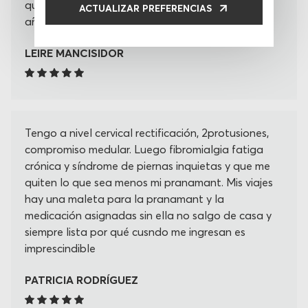
que ya era hora después de estar con ella tantos
ACTUALIZAR PREFERENCIAS
años
LEIRE MANCISIDOR
Tengo a nivel cervical rectificación, 2protusiones,
compromiso medular. Luego fibromialgia fatiga
crónica y síndrome de piernas inquietas y que me
quiten lo que sea menos mi pranamant. Mis viajes
hay una maleta para la pranamant y la
medicación asignadas sin ella no salgo de casa y
siempre lista por qué cusndo me ingresan es
imprescindible
PATRICIA RODRÍGUEZ