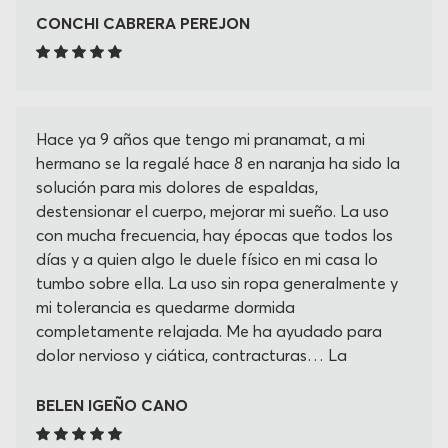
CONCHI CABRERA PEREJON
Hace ya 9 años que tengo mi pranamat, a mi
hermano se la regalé hace 8 en naranja ha sido la
solución para mis dolores de espaldas,
destensionar el cuerpo, mejorar mi sueño. La uso
con mucha frecuencia, hay épocas que todos los
días y a quien algo le duele físico en mi casa lo
tumbo sobre ella. La uso sin ropa generalmente y
mi tolerancia es quedarme dormida
completamente relajada. Me ha ayudado para
dolor nervioso y ciática, contracturas… La
recomiendo siempre y más amigas mías la ha
adquirido, estoy a la espera de recibir el cojín
BELEN IGEÑO CANO
cervical que creo que será un accesorio