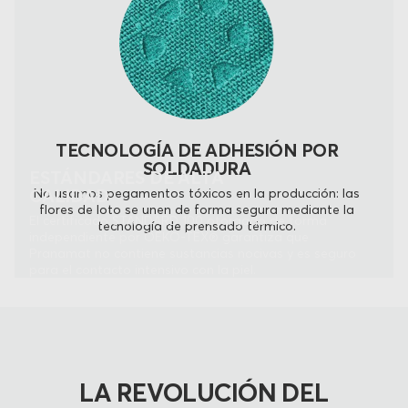
TECNOLOGÍA DE ADHESIÓN POR
SOLDADURA
ESTÁNDARES DE ALTA
CALIDAD
No usamos pegamentos tóxicos en la producción: las
flores de loto se unen de forma segura mediante la
El certificado STANDARD 100 otorgado de forma
tecnología de prensado térmico.
independiente por OEKO-TEX® garantiza que
Pranamat no contiene sustancias nocivas y es seguro
para el contacto intensivo con la piel.
LA REVOLUCIÓN DEL