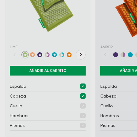
LIME
AMBER
AÑADIR AL CARRITO
AÑADIR 
Espalda
Espalda
Cabeza
Cabeza
Cuello
Cuello
Hombros
Hombros
Piernas
Piernas