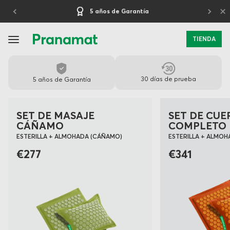
×
5 años de Garantía
TIENDA
PRANAMAT
-
30 días de prueba
5 años de Garantía
ESTERILLA
DE
SET DE MASAJE
SET DE CUE
CÁÑAMO
COMPLETO
MASAJE
ESTERILLA + ALMOHADA (CÁÑAMO)
ESTERILLA + ALMOHA
PREMIUM
€277
€341
PARA
LA
RECUPERACIÓN
DIARIA