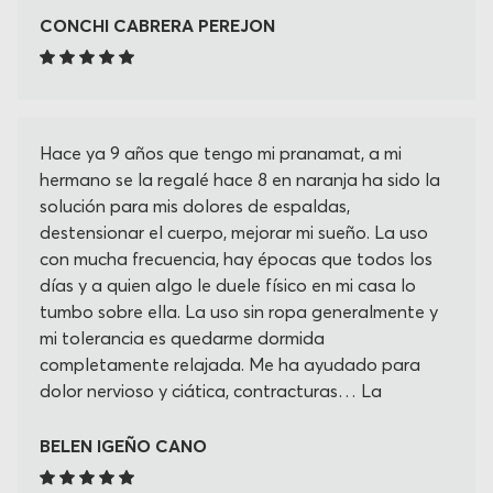
CONCHI CABRERA PEREJON
Hace ya 9 años que tengo mi pranamat, a mi
hermano se la regalé hace 8 en naranja ha sido la
solución para mis dolores de espaldas,
destensionar el cuerpo, mejorar mi sueño. La uso
con mucha frecuencia, hay épocas que todos los
días y a quien algo le duele físico en mi casa lo
tumbo sobre ella. La uso sin ropa generalmente y
mi tolerancia es quedarme dormida
completamente relajada. Me ha ayudado para
dolor nervioso y ciática, contracturas… La
recomiendo siempre y más amigas mías la ha
adquirido, estoy a la espera de recibir el cojín
BELEN IGEÑO CANO
cervical que creo que será un accesorio