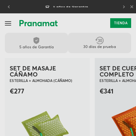
×
5 años de Garantía
TIENDA
PRANAMAT
-
30 días de prueba
5 años de Garantía
ESTERILLA
DE
SET DE MASAJE
SET DE CUE
CÁÑAMO
COMPLETO
MASAJE
ESTERILLA + ALMOHADA (CÁÑAMO)
ESTERILLA + ALMOHA
PREMIUM
€277
€341
PARA
LA
RECUPERACIÓN
DIARIA