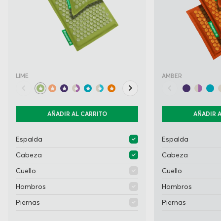
LIME
AMBER
AÑADIR AL CARRITO
AÑADIR 
Espalda
Espalda
Cabeza
Cabeza
Cuello
Cuello
Hombros
Hombros
Piernas
Piernas