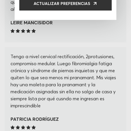
que ya era hora después de estar con ella tantos
ACTUALIZAR PREFERENCIAS
años
LEIRE MANCISIDOR
Tengo a nivel cervical rectificación, 2protusiones,
compromiso medular. Luego fibromialgia fatiga
crónica y síndrome de piernas inquietas y que me
quiten lo que sea menos mi pranamant. Mis viajes
hay una maleta para la pranamant y la
medicación asignadas sin ella no salgo de casa y
siempre lista por qué cusndo me ingresan es
imprescindible
PATRICIA RODRÍGUEZ