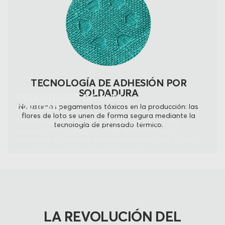
TECNOLOGÍA DE ADHESIÓN POR
SOLDADURA
ESTÁNDARES DE ALTA
CALIDAD
No usamos pegamentos tóxicos en la producción: las
flores de loto se unen de forma segura mediante la
El certificado STANDARD 100 otorgado de forma
tecnología de prensado térmico.
independiente por OEKO-TEX® garantiza que
Pranamat no contiene sustancias nocivas y es seguro
para el contacto intensivo con la piel.
LA REVOLUCIÓN DEL