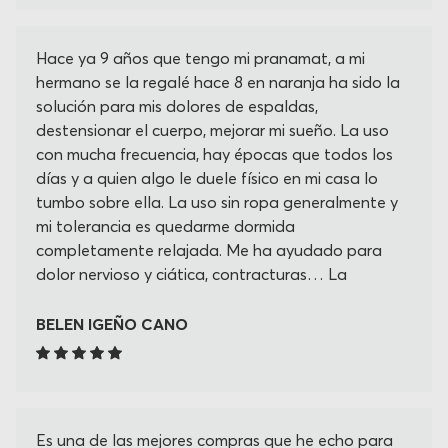
Hace ya 9 años que tengo mi pranamat, a mi
hermano se la regalé hace 8 en naranja ha sido la
solución para mis dolores de espaldas,
destensionar el cuerpo, mejorar mi sueño. La uso
con mucha frecuencia, hay épocas que todos los
días y a quien algo le duele físico en mi casa lo
tumbo sobre ella. La uso sin ropa generalmente y
mi tolerancia es quedarme dormida
completamente relajada. Me ha ayudado para
dolor nervioso y ciática, contracturas… La
recomiendo siempre y más amigas mías la ha
adquirido, estoy a la espera de recibir el cojín
BELEN IGEÑO CANO
cervical que creo que será un accesorio
fundamental para mi cuello Gracias por su
creación!!!
Es una de las mejores compras que he echo para