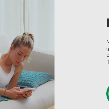
M
g
p
l