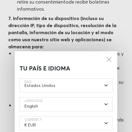
retire su consentimientode recibir boletines
informativos.
7. Información de su dispositivo (incluso su
dirección IP, tipo de dispositivo, resolución de la
pantalla, información de su locación y el modo
como usa nuestro sitio web y aplicaciones) se
almacena para:
a) suministrarle la mejor experiencia de compras y
mejorar nuestra aplicación y el sitio web, y
TU PAÍS E IDIOMA
configurar opciones por defecto especialmente
para usted. El plazo de almacenamiento – no
más que 3 (tres) años desde que se suscriba en su
PAÍS
cuenta o desde la fecha de su última compra
(depende de la última fecha).
LANGUAGE
b) proteger nuestros sitios web y aplicaciones,
prevenir y estableces fraude contra usted y
Pranamat. El plazo de almacenamiento – no más
CURRENCY
que 3 (tres) años desde que se suscriba en su