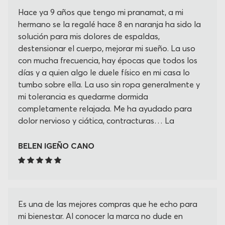
Hace ya 9 años que tengo mi pranamat, a mi
hermano se la regalé hace 8 en naranja ha sido la
solución para mis dolores de espaldas,
destensionar el cuerpo, mejorar mi sueño. La uso
con mucha frecuencia, hay épocas que todos los
días y a quien algo le duele físico en mi casa lo
tumbo sobre ella. La uso sin ropa generalmente y
mi tolerancia es quedarme dormida
completamente relajada. Me ha ayudado para
dolor nervioso y ciática, contracturas… La
recomiendo siempre y más amigas mías la ha
adquirido, estoy a la espera de recibir el cojín
BELEN IGEÑO CANO
cervical que creo que será un accesorio
fundamental para mi cuello Gracias por su
creación!!!
Es una de las mejores compras que he echo para
mi bienestar. Al conocer la marca no dude en