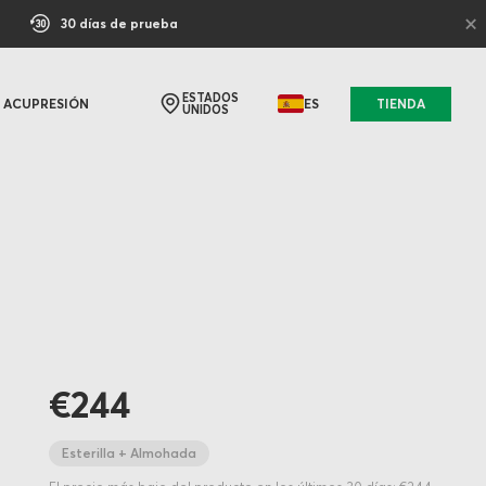
×
30 días de prueba
ESTADOS
ACUPRESIÓN
ES
TIENDA
UNIDOS
€244
Esterilla + Almohada