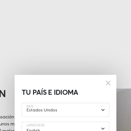
N
TU PAÍS E IDIOMA
PAÍS
sación es
 unos minutos
LANGUAGE
el malestar