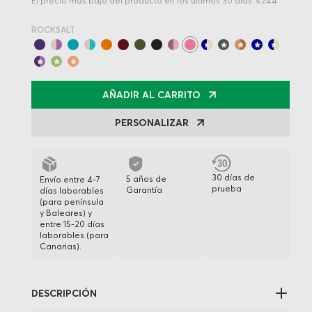
El precio más bajo del producto en los últimos 30 días: €244
ROCKSALT
AÑADIR AL CARRITO
PERSONALIZAR
30 días de
5 años de
Envío entre 4-7
prueba
Garantía
días laborables
(para península
y Baleares) y
entre 15-20 días
laborables (para
Canarias).
DESCRIPCIÓN