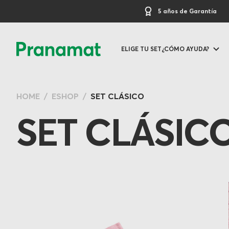
5 años de Garantía
ELIGE TU SET
¿CÓMO AYUDA?
HOME
ESHOP
SET CLÁSICO
SET CLÁSIC