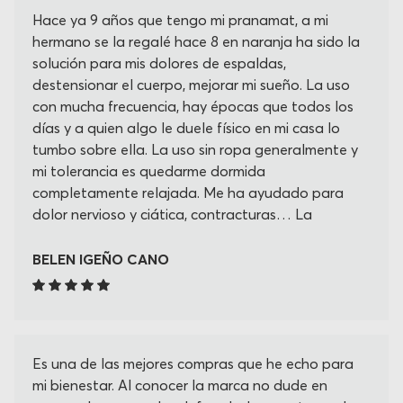
Hace ya 9 años que tengo mi pranamat, a mi
hermano se la regalé hace 8 en naranja ha sido la
solución para mis dolores de espaldas,
destensionar el cuerpo, mejorar mi sueño. La uso
con mucha frecuencia, hay épocas que todos los
días y a quien algo le duele físico en mi casa lo
tumbo sobre ella. La uso sin ropa generalmente y
mi tolerancia es quedarme dormida
completamente relajada. Me ha ayudado para
dolor nervioso y ciática, contracturas… La
recomiendo siempre y más amigas mías la ha
adquirido, estoy a la espera de recibir el cojín
BELEN IGEÑO CANO
cervical que creo que será un accesorio
fundamental para mi cuello Gracias por su
creación!!!
Es una de las mejores compras que he echo para
mi bienestar. Al conocer la marca no dude en