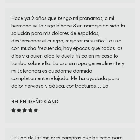
Hace ya 9 años que tengo mi pranamat, a mi
hermano se la regalé hace 8 en naranja ha sido la
solución para mis dolores de espaldas,
destensionar el cuerpo, mejorar mi sueño. La uso
con mucha frecuencia, hay épocas que todos los
días y a quien algo le duele físico en mi casa lo
tumbo sobre ella. La uso sin ropa generalmente y
mi tolerancia es quedarme dormida
completamente relajada. Me ha ayudado para
dolor nervioso y ciática, contracturas… La
recomiendo siempre y más amigas mías la ha
adquirido, estoy a la espera de recibir el cojín
BELEN IGEÑO CANO
cervical que creo que será un accesorio
fundamental para mi cuello Gracias por su
creación!!!
Es una de las mejores compras que he echo para