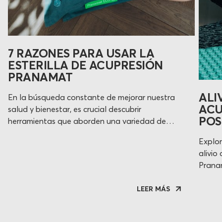
7 RAZONES PARA USAR LA
ESTERILLA DE ACUPRESIÓN
PRANAMAT
ALI
En la búsqueda constante de mejorar nuestra
ACU
salud y bienestar, es crucial descubrir
POS
herramientas que aborden una variedad de
preocupaciones comunes. La esterilla de
Explor
acupresión Pranamat emerge como una
alivio
solución integral para personas que buscan
Prana
cuidar de su salud. A continuación,
efecti
exploraremos siete razones clave para
LEER MÁS
incorporar esta esterilla en tu rutina diaria.