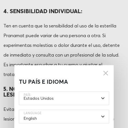
4. SENSIBILIDAD INDIVIDUAL:
Ten en cuenta que la sensibilidad al uso de la esterilla
Pranamat puede variar de una persona a otra. Si
experimentas molestias o dolor durante el uso, detente
de inmediato y consulta con un profesional de la salud.
Es importante escuchar a tu cuerpo y ajustar el
tratamiento según sea necesario.
TU PAÍS E IDIOMA
5. NO UTILIZAR EN PIEL IRRITADA O
LESIONADA:
PAÍS
Evita usar la esterilla Pranamat sobre piel irritada,
LANGUAGE
lesionada o con heridas abiertas en el área donde se