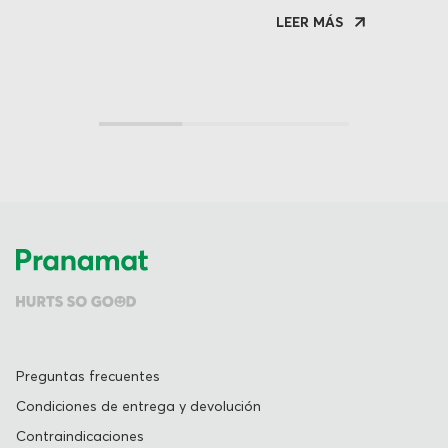
cuidar de su salud. A continuación,
energí
LEER MÁS
exploraremos siete razones clave para
renova
incorporar esta esterilla en tu rutina diaria.
Preguntas frecuentes
Condiciones de entrega y devolución
Contraindicaciones