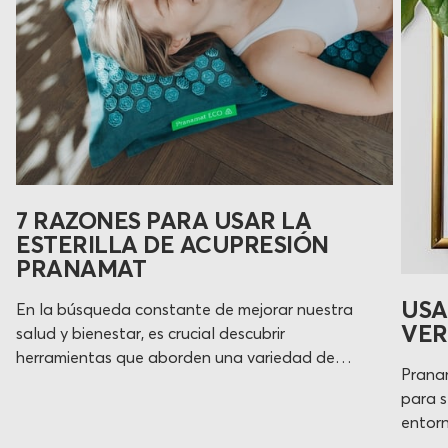
7 RAZONES PARA USAR LA
ESTERILLA DE ACUPRESIÓN
PRANAMAT
USA
En la búsqueda constante de mejorar nuestra
VE
salud y bienestar, es crucial descubrir
herramientas que aborden una variedad de
Prana
preocupaciones comunes. La esterilla de
para s
acupresión Pranamat emerge como una
entorn
solución integral para personas que buscan
está