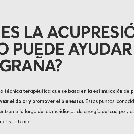
 ES LA ACUPRESI
 PUEDE AYUDAR
IGRAÑA?
na
técnica terapéutica que se basa en la estimulación de 
viar el dolor y promover el bienestar.
Estos puntos, conoci
entran a lo largo de los meridianos de energía del cuerpo y
nos y sistemas.