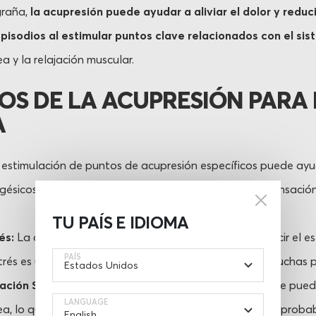
graña,
la acupresión puede ayudar a aliviar el dolor y reduci
episodios al estimular puntos clave relacionados con el sis
a y la relajación muscular.
OS DE LA ACUPRESIÓN PARA
A
estimulación de puntos de acupresión específicos puede ayud
lgésicos naturales del cuerpo, que pueden reducir la sensaci
TU PAÍS E IDIOMA
és:
La acupresión puede promover la relajación y reducir el est
PAÍS
 estrés es un desencadenante común de la migraña en muchas 
lación Sanguínea:
Al estimular puntos de acupresión, se pued
LANGUAGE
ea, lo que puede ayudar a aliviar la tensión y reducir la proba