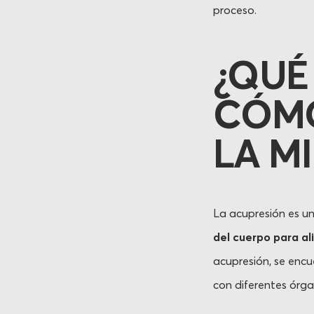
proceso.
¿QUÉ
CÓMO
LA M
La acupresión es u
del cuerpo para ali
acupresión, se encu
con diferentes órga