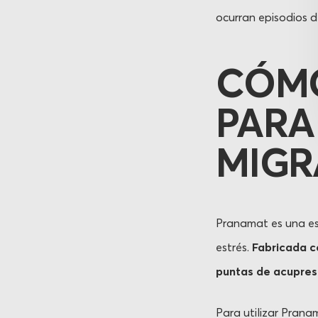
ocurran episodios d
CÓMO
PARA
MIGR
Pranamat es una est
estrés.
Fabricada co
puntas de acupresi
Para utilizar Pranam