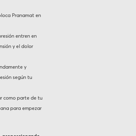
Coloca Pranamat en
resión entren en
sión y el dolor
fundamente y
resión según tu
ar como parte de tu
añana para empezar