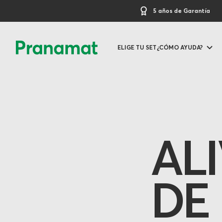
5 años de Garantía
ELIGE TU SET
¿CÓMO AYUDA?
AL
DE