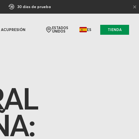
×
30 días de prueba
ESTADOS
ACUPRESIÓN
ES
TIENDA
UNIDOS
RAL
ÑA: