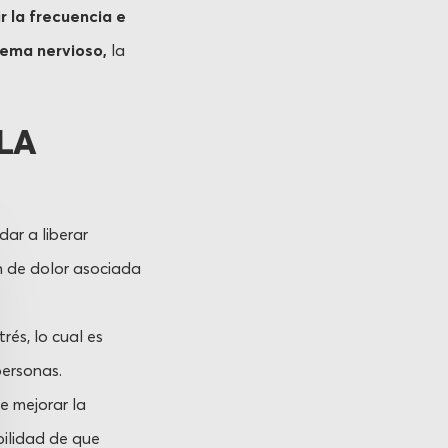
r la frecuencia e
tema nervioso,
la
 LA
ar a liberar
ón de dolor asociada
rés, lo cual es
personas.
e mejorar la
bilidad de que