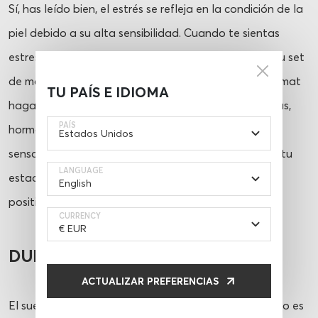
Sí, has leído bien, el estrés se refleja en la condición de la
piel debido a su alta sensibilidad. Cuando te sientas
estresada, sigue estos sencillos pasos: túmbate en tu set
de masaje, respira profundamente, y deja que Pranamat
TU PAÍS E IDIOMA
haga el resto. Durante el masaje se liberan endorfinas,
PAÍS
hormonas de la felicidad, las cuales te aportan una
sensación de vitalidad y bienestar. Sin darte cuenta, tu
LANGUAGE
estado de ánimo mejorará y verás todo de manera
positiva.
CURRENCY
DUERME
ACTUALIZAR PREFERENCIAS
El sueño es otro factor importante. Un buen descanso es